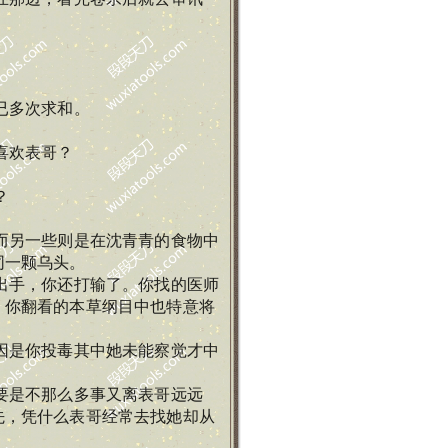
已多次求和。
喜欢表哥？
？
而另一些则是在沈青青的食物中
同一颗乌头。
出手，你还打输了。你找的医师
，你翻看的本草纲目中也特意将
因是你投毒其中她未能察觉才中
要是不那么多事又离表哥远远
先，凭什么表哥经常去找她却从