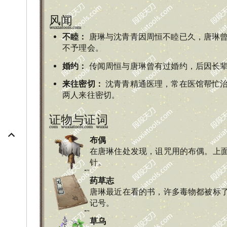
风闻
不睦
：
唐琳与沈青青因周恒不睦已久，唐琳
不予理会。
婚约
：
传闻周恒与唐琳曾有过婚约，后因长
来往密切
：
沈青青精通医理，常在医馆帮忙
两人来往密切。
证物与证词
布偶
在唐琳住处发现，诅咒用的布偶。上
针。
药草志
唐琳最近在看的书，许多毒物都被标
记号。
草乌