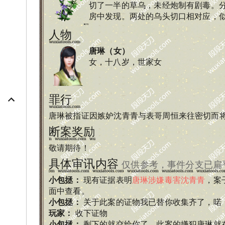
切了一半的草乌，未经炮制有剧毒。
房中发现。两处的乌头切口相对应，
人物
唐琳
（
女
）
女，十八岁，世家女
罪行
唐琳被指证因嫉妒沈青青与表哥周恒来往密切而
断案奖励
敬请期待！
具体审讯内容
仅供参考，事件分支已扁
小包拯
：
现有证据表明
唐琳涉嫌毒害沈青青
，案
面中查看。
小包拯
：
关于此案的证物我已替你收集齐了，喏
玩家
：
收下证物
小包拯
：
剩下的就交给你了，此案的嫌犯唐琳就