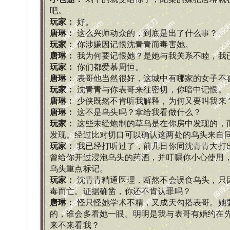
吧。
玩家
：
好。
唐琳
：
这么兴师动众的，到底是出了什么事？
玩家
：
你涉嫌因记恨沈青青而毒害她。
唐琳
：
我为何要记恨她？是她与我关系不睦，我
玩家
：
你们都爱慕周恒。
唐琳
：
表哥他当然很好，这城中有哪家的女子不
玩家
：
沈青青与你表哥来往密切，你暗中记恨。
唐琳
：
少侠既然不肯听我解释，为何又要叫我来
唐琳
：
这不是乌头吗？拿给我看做什么？
玩家
：
这些未经炮制的草乌是在你房中发现的，
发现。经过比对切口可以确认这两处的乌头来自
玩家
：
我已经打听过了，前几日你同沈青青大打
曾给你开过浸泡乌头的药酒，并叮嘱你小心使用
乌头重点标记。
玩家
：
沈青青精通医理，断然不会误食乌头，只
毒而亡。证据确凿，你还不肯认罪吗？
唐琳
：
怪只怪她学术不精，又成天勾搭表哥。她
的，谁会多看她一眼。明明是我与表哥有婚约在
来不来看我？