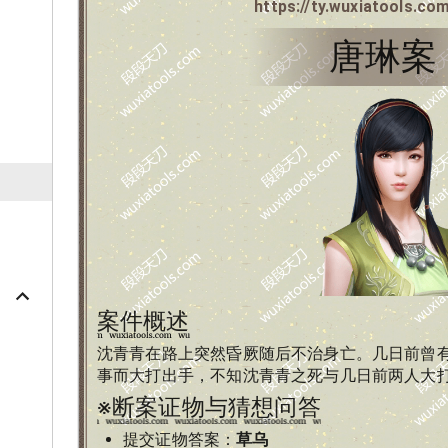
https://ty.wuxiatools.co
唐琳案
案件概述
沈青青在路上突然昏厥随后不治身亡。几日前曾
事而大打出手，不知沈青青之死与几日前两人大
※断案证物与猜想问答
提交证物
答案：
草乌