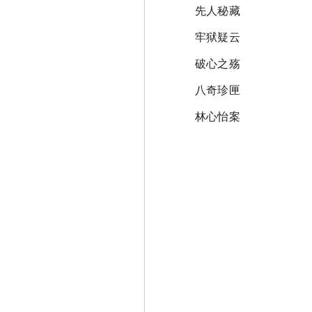
先人秘藏
牢狱疑云
破心之殇
八奇珍匣
林心怡案