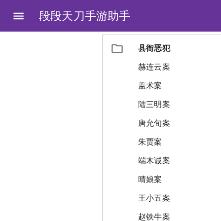
段段天刀手游助手
县衙恶犯
赫连云案
盖术案
陆三明案
唐允旬案
朱贾案
端木诚案
晴娘案
王小五案
赵铁牛案