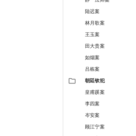
陆迟案
林月歌案
王玉案
田大贵案
如烟案
吕栋案
朝廷钦犯
皇甫蹊案
李四案
岑安案
顾江宁案