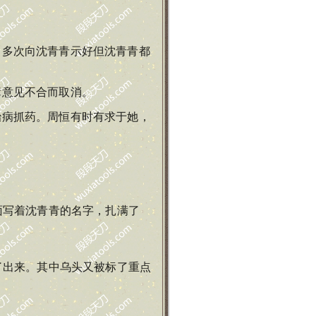
曾多次向沈青青示好但沈青青都
辈意见不合而取消。
治病抓药。周恒有时有求于她，
面写着沈青青的名字，扎满了
了出来。其中乌头又被标了重点