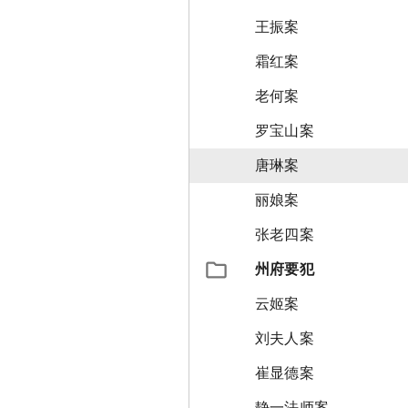
王振案
霜红案
老何案
罗宝山案
唐琳案
丽娘案
张老四案
州府要犯
云姬案
刘夫人案
崔显德案
静一法师案