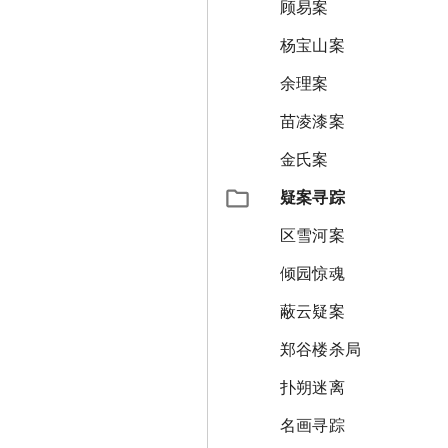
顾易案
杨宝山案
余理案
苗凌漆案
金氏案
疑案寻踪
区雪河案
倾园惊魂
蔽云疑案
郑谷楼杀局
扑朔迷离
名画寻踪