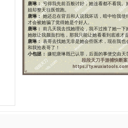
唐琳
：
亏得我先前百般讨好，她连看都不看我。
姐却整天往医馆跑。
唐琳
：
她还总在背后和人说我坏话，暗中给我使
才会被她骗了觉得她是个好人。
唐琳
：
前几天我去找她理论，我不过推了她一下
她敢让我颜面扫地，那我只能让她看看到底谁才
唐琳
：
表哥去找她无非是她会些医术，现在我也
和我抢表哥了！
小包拯
：
嫌犯唐琳既已认罪，后面的事便交由天
段段天刀手游捕快断案
https://ty.wuxiatools.co
合助手旗下网站
©
2026
段段天刀综合助手 版
本站全部攻略资源已采用隐式数字水印处