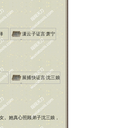
择
潇云子证言·萧宁
展捕快证言·沈三娘
女。她真心照顾弟子沈三娘，