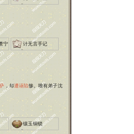
萧宁
计无言手记
萨
，却
遭诬陷
惨。唯有弟子沈
1
镶玉铜锁