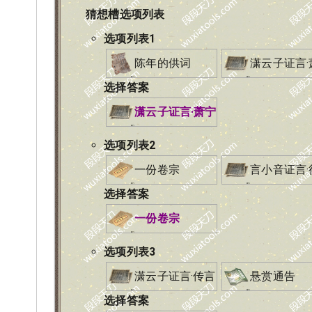
猜想槽选项列表
选项列表
1
陈年的供词
潇云子证言·
选择答案
潇云子证言·萧宁
选项列表
2
一份卷宗
言小音证言·
选择答案
一份卷宗
选项列表
3
潇云子证言·传言
悬赏通告
选择答案