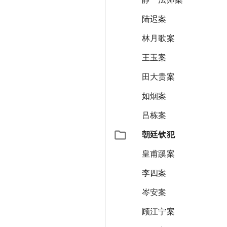
陆迟案
林月歌案
王玉案
田大贵案
如烟案
吕栋案
朝廷钦犯
皇甫蹊案
李四案
岑安案
顾江宁案