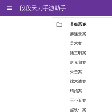
段段天刀手游助手
县衙恶犯
赫连云案
盖术案
陆三明案
唐允旬案
朱贾案
端木诚案
晴娘案
王小五案
赵铁牛案