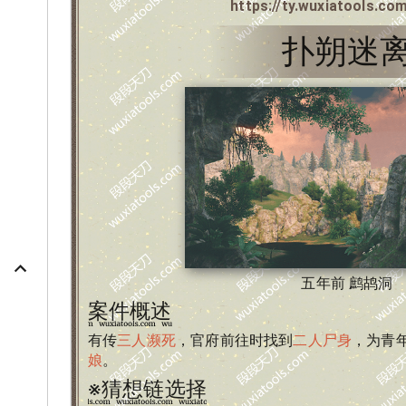
https://ty.wuxiatools.co
扑朔迷
五年前
鹧鸪洞
案件概述
有传
三人濒死
，官府前往时找到
二人尸身
，为青
娘
。
※猜想链选择