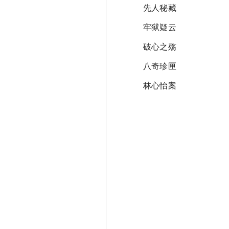
先人秘藏
牢狱疑云
破心之殇
八奇珍匣
林心怡案