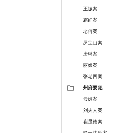
王振案
霜红案
老何案
罗宝山案
唐琳案
丽娘案
张老四案
州府要犯
云姬案
刘夫人案
崔显德案
静一法师案