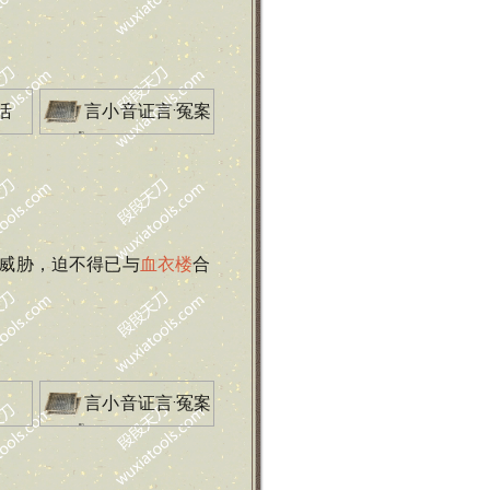
活
言小音证言·冤案
威胁，迫不得已与
血衣楼
合
言小音证言·冤案