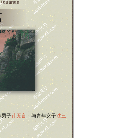
m/duanan
离
年男子
计无言
，与青年女子
沈三