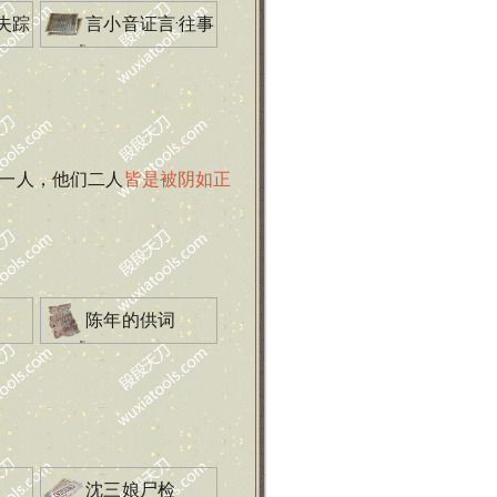
失踪
言小音证言·往事
一人，他们二人
皆是被阴如正
陈年的供词
沈三娘尸检