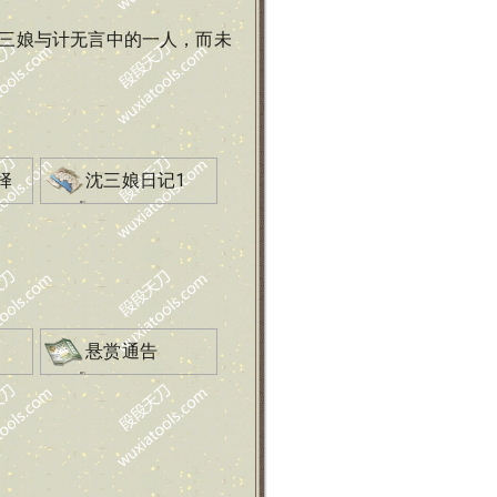
三娘与计无言中的一人，而未
择
沈三娘日记1
2
悬赏通告