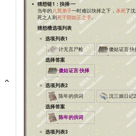
猜想链
1
：
抉择·一
当年的
八荒弟子
一时难以抉择之下，
杀死
了沈
死之人则
死于阴如正之手
。
猜想槽选项列表
选项列表
1
计无言尸检
傻姑证言·抉
选择答案
傻姑证言·抉择
选项列表
2
陈年的供词
沈三娘日记
选择答案
陈年的供词
选项列表
3