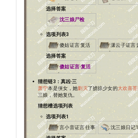
选择答案
沈三娘尸检
选项列表
3
傻姑证言·复活
潇云子证言·
选择答案
傻姑证言·复活
猜想链
3
：
真凶·三
萧宁
本是侠女，她
剿灭
了掳掠少女的
大欢喜菩
三娘，替她复仇。
猜想槽选项列表
选项列表
1
言小音证言·往事
沈三娘日记