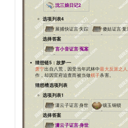
沈三娘日记2
选项列表
4
展捕快证言·失踪
傻姑证言·复
选择答案
言小音证言·冤案
猜想链
5
：
故梦·一
萧宁
出自八荒，因受当年武林中
最大反派之人
作，却因官府追查而被当做
棋子
杀害。
猜想槽选项列表
选项列表
1
潇云子证言·身世
镶玉铜锁
选择答案
潇云子证言·身世