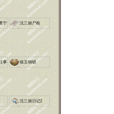
萧宁
沈三娘尸检
往事
镶玉铜锁
沈三娘日记2