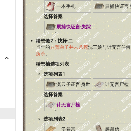
一本手札
展捕快证言·
选择答案
展捕快证言·失踪
猜想链
2
：
抉择·二
当年的
八荒弟子并未杀死
沈三娘与计无言任何
所杀
。
猜想槽选项列表
选项列表
1
潇云子证言·身世
计无言尸检
选择答案
计无言尸检
选项列表
2
一份卷宗
感谢信