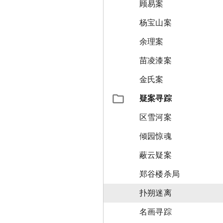
顾易案
杨宝山案
余理案
苗凌漆案
金氏案
疑案寻踪
区雪河案
倾园惊魂
蔽云疑案
郑谷楼杀局
扑朔迷离
名画寻踪