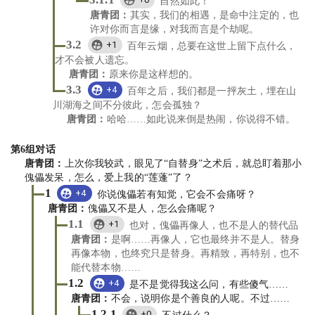
3.1.1
自然如此！
唐青团
：
其实，我们的相遇，是命中注定的，也
许对你而言是缘，对我而言是个劫呢。
3.2
+1
百年云烟，总要在这世上留下点什么，
才不会被人遗忘。
唐青团
：
原来你是这样想的。
3.3
+4
百年之后，我们都是一抨灰土，埋在山
川湖海之间不分彼此，怎会孤独？
唐青团
：
哈哈……如此说来倒是热闹，你说得不错。
第
6
组对话
唐青团
：
上次你我较武，眼见了“自替身”之术后，就总盯着那小
傀儡发呆，怎么，爱上我的“莲蓬”了？
1
+4
你说傀儡若有知觉，它会不会痛呀？
唐青团
：
傀儡又不是人，怎么会痛呢？
1.1
+1
也对，傀儡再像人，也不是人的替代品
唐青团
：
是啊……再像人，它也最终并不是人。替身
再像本物，也终究只是替身。再精致，再特别，也不
能代替本物……
1.2
+4
是不是觉得我这么问，有些傻气……
唐青团
：
不会，说明你是个善良的人呢。不过……
1.2.1
+0