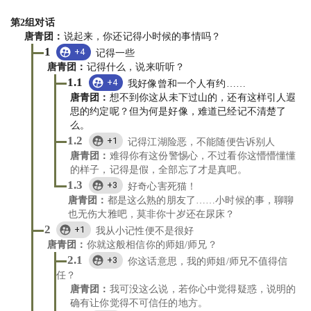
第
2
组对话
唐青团
：
说起来，你还记得小时候的事情吗？
1
+4
记得一些
唐青团
：
记得什么，说来听听？
1.1
+4
我好像曾和一个人有约……
唐青团
：
想不到你这从未下过山的，还有这样引人遐
思的约定呢？但为何是好像，难道已经记不清楚了
么。
1.2
+1
记得江湖险恶，不能随便告诉别人
唐青团
：
难得你有这份警惕心，不过看你这懵懵懂懂
的样子，记得是假，全部忘了才是真吧。
1.3
+3
好奇心害死猫！
唐青团
：
都是这么熟的朋友了……小时候的事，聊聊
也无伤大雅吧，莫非你十岁还在尿床？
2
+1
我从小记性便不是很好
唐青团
：
你就这般相信你的师姐/师兄？
2.1
+3
你这话意思，我的师姐/师兄不值得信
任？
唐青团
：
我可没这么说，若你心中觉得疑惑，说明的
确有让你觉得不可信任的地方。