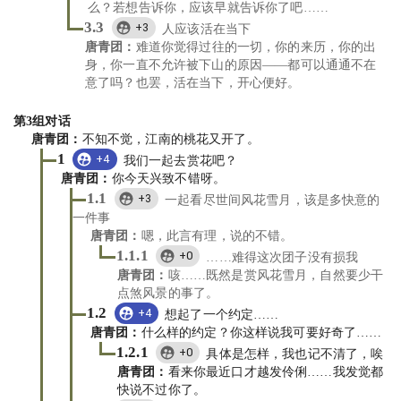
么？若想告诉你，应该早就告诉你了吧……
3.3
+3
人应该活在当下
唐青团
：
难道你觉得过往的一切，你的来历，你的出
身，你一直不允许被下山的原因——都可以通通不在
意了吗？也罢，活在当下，开心便好。
第
3
组对话
唐青团
：
不知不觉，江南的桃花又开了。
1
+4
我们一起去赏花吧？
唐青团
：
你今天兴致不错呀。
1.1
+3
一起看尽世间风花雪月，该是多快意的
一件事
唐青团
：
嗯，此言有理，说的不错。
1.1.1
+0
……难得这次团子没有损我
唐青团
：
咳……既然是赏风花雪月，自然要少干
点煞风景的事了。
1.2
+4
想起了一个约定……
唐青团
：
什么样的约定？你这样说我可要好奇了……
1.2.1
+0
具体是怎样，我也记不清了，唉
唐青团
：
看来你最近口才越发伶俐……我发觉都
快说不过你了。