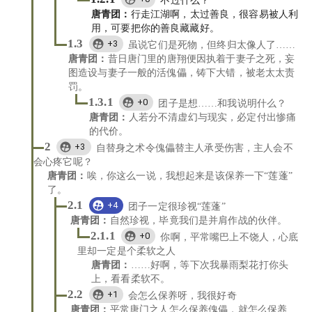
不过什么？
唐青团
：
行走江湖啊，太过善良，很容易被人利
用，可要把你的善良藏藏好。
1.3
+3
虽说它们是死物，但终归太像人了……
唐青团
：
昔日唐门里的唐翔便因执着于妻子之死，妄
图造设与妻子一般的活傀儡，铸下大错，被老太太责
罚。
1.3.1
+0
团子是想……和我说明什么？
唐青团
：
人若分不清虚幻与现实，必定付出惨痛
的代价。
2
+3
自替身之术令傀儡替主人承受伤害，主人会不
会心疼它呢？
唐青团
：
唉，你这么一说，我想起来是该保养一下“莲蓬”
了。
2.1
+4
团子一定很珍视“莲蓬”
唐青团
：
自然珍视，毕竟我们是并肩作战的伙伴。
2.1.1
+0
你啊，平常嘴巴上不饶人，心底
里却一定是个柔软之人
唐青团
：
……好啊，等下次我暴雨梨花打你头
上，看看柔软不。
2.2
+1
会怎么保养呀，我很好奇
唐青团
：
平常唐门之人怎么保养傀儡，就怎么保养