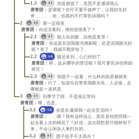
1.3
+1
你提都提了，意思不是邀请我么
唐青团
：
是谁呢？你可不要不做声了，让我好生好
奇…………哈，你真的不打算告诉我吗？
2
+3
那一定很美
唐青团
：
你还没看到，便知道很美了？
2.1
+1
能入你的眼，自然是美景！
唐青团
：
你这是在说我眼光挑剔呢，还是说我眼光好
呢？算了，我就不戳穿你了。
2.2
+4
眼还未到，心已经到了
唐青团
：
哟，这从哪学的荤话呢？我可要告诉你师姐/
师兄！
2.3
+3
和团子一起看，什么样的风景都很美
唐青团
：
行了，知道你在赞美我眼光高，人还俊，走
哪都是一道风景。
3
+1
到季节了呗，不是很正常吗
唐青团
：
哦，也是。
3.1
+4
你是在邀请我一起去赏花吗？
唐青团
：
……嗯？我有这样说么，莫非是你想同我一
起去看上次的桃花了？好说，这次我把那片桃林包下
来，不会让闲杂人来扫兴的。
3.2
+1
团子似乎不太高兴？