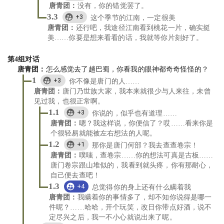
唐青团
：
没有，你的错觉罢了。
3.3
+3
这个季节的江南，一定很美
唐青团
：
还行吧，我途径江南看到桃花一片，确实挺
美……你要是想来看看的话，我就等你片刻好了。
第
4
组对话
唐青团
：
怎么感觉去了趟巴蜀，你看我的眼神都奇奇怪怪的？
1
+3
你不像是唐门的人……
唐青团
：
唐门乃世族大家，我本来就很少与人来往，未曾
见过我，也很正常啊。
1.1
+3
你说的，似乎也有道理……
唐青团
：
嗯？我这样说，你便信了？哎……看来你是
个很轻易就能被左右想法的人呢。
1.2
+1
那你是唐门何部？我去查查卷宗！
唐青团
：
噗嗤，查卷宗……你的想法可真是古板……
唐门卷宗跟山堆似的，我看到就头疼，你有那耐心，
自己便去查吧！
1.3
+4
总觉得你的身上还有什么瞒着我
唐青团
：
我瞒着你的事情多了，却不知你说得是哪一
件呢？……哈哈，开个玩笑，改日你带点好酒，说不
定尽兴之后，我一不小心就说出来了呢。