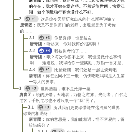
唐青团
：
你想说，我还有你？……其实或许是因为你
的存在，我才开始在意这些。不然逆旅世间，快意江
湖，做个闲散独行客也没什么不好。
2
+1
这是你今天新研究出来的什么新字谜嘛？
唐青团
：
我又不是你师门的老师，出现就是为了考你
的……
2.1
+3
你是良师，也是益友
唐青团
：
听起来，你对我评价很高啊！
2.2
+4
我被你考怕了……
唐青团
：
哦？每次你答不上来，我也没做什么事情
啊……难道说，我得给你一些奖励，鼓励一番才是。
2.3
+1
比起烧脑，我们还是一起去烧烤吧
唐青团
：
你怎么同小宝一般，仿佛吃吃喝喝是人生第
一等大的要事。
3
+3
世界浩瀚，谁不是沧海一粟
唐青团
：
说的没错，天地者，万物之逆旅。光阴者，百代之
过客，千帆过尽也不过只剩一个“我”罢了。
3.1
+3
所以我们更要珍惜能在这浩瀚的世界，
你我的相遇呀！
唐青团
：
你的意思是，我们能相遇，怪不容易的，得
珍惜缘分？
+0