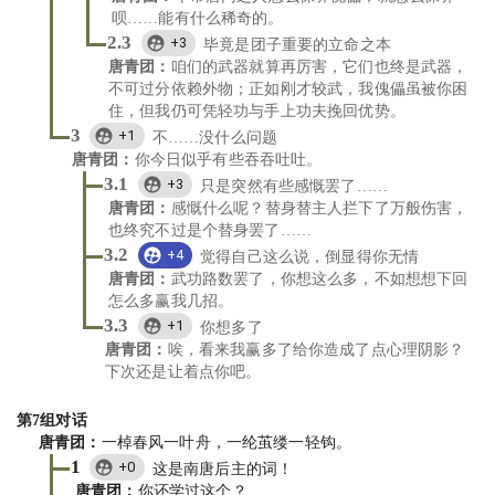
呗……能有什么稀奇的。
2.3
+3
毕竟是团子重要的立命之本
唐青团
：
咱们的武器就算再厉害，它们也终是武器，
不可过分依赖外物；正如刚才较武，我傀儡虽被你困
住，但我仍可凭轻功与手上功夫挽回优势。
3
+1
不……没什么问题
唐青团
：
你今日似乎有些吞吞吐吐。
3.1
+3
只是突然有些感慨罢了……
唐青团
：
感慨什么呢？替身替主人拦下了万般伤害，
也终究不过是个替身罢了……
3.2
+4
觉得自己这么说，倒显得你无情
唐青团
：
武功路数罢了，你想这么多，不如想想下回
怎么多赢我几招。
3.3
+1
你想多了
唐青团
：
唉，看来我赢多了给你造成了点心理阴影？
下次还是让着点你吧。
第
7
组对话
唐青团
：
一棹春风一叶舟，一纶茧缕一轻钩。
1
+0
这是南唐后主的词！
唐青团
：
你还学过这个？