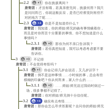
2.2
+1
你在挑拨离间？
唐青团
：
才没有哦，若真亲密无间，挑拨何用？我只
是问问而已，你就这般反应，是否已经察觉到有些不
对的地方了呢……
2.3
+4
你是不是知道些什么？
唐青团
：
我知道，你的师姐/师兄的确有事情瞒着你，
而且是对你而言十分重要的事情。你不想知道是什么
事情吗？
2.3.1
+0
那你为何不亲口告诉我？
唐青团
：
若你真想知道，我可以考虑考虑要不要
告诉你。
3
+3
不记得
唐青团
：
不会觉得奇怪吗？
3.1
+1
你会记得几岁会说话，又几岁识字？
唐青团
：
倒不是这种事情……小时候的事，总会有些
模糊的印象吧？你从何而来，家人什么的……
3.1.1
+0
……师姐/师兄说过我幼时病过一
场，很多事都不记得了。
唐青团
：
你对师姐/师兄倒十分信任呢。
3.2
+4
确实有点奇怪……
唐青团
：
那你会怎么寻求答案呢？去问你的师姐/师兄