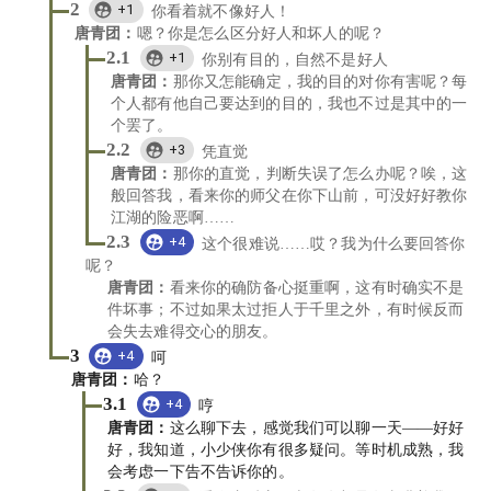
2
+1
你看着就不像好人！
唐青团
：
嗯？你是怎么区分好人和坏人的呢？
2.1
+1
你别有目的，自然不是好人
唐青团
：
那你又怎能确定，我的目的对你有害呢？每
个人都有他自己要达到的目的，我也不过是其中的一
个罢了。
2.2
+3
凭直觉
唐青团
：
那你的直觉，判断失误了怎么办呢？唉，这
般回答我，看来你的师父在你下山前，可没好好教你
江湖的险恶啊……
2.3
+4
这个很难说……哎？我为什么要回答你
呢？
唐青团
：
看来你的确防备心挺重啊，这有时确实不是
件坏事；不过如果太过拒人于千里之外，有时候反而
会失去难得交心的朋友。
3
+4
呵
唐青团
：
哈？
3.1
+4
哼
唐青团
：
这么聊下去，感觉我们可以聊一天——好好
好，我知道，小少侠你有很多疑问。等时机成熟，我
会考虑一下告不告诉你的。