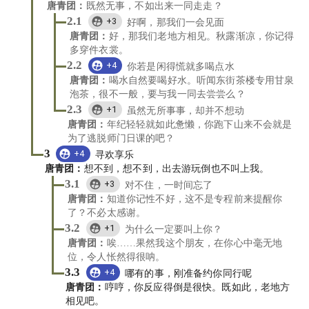
唐青团
：
既然无事，不如出来一同走走？
2.1
+3
好啊，那我们一会见面
唐青团
：
好，那我们老地方相见。秋露渐凉，你记得
多穿件衣裳。
2.2
+4
你若是闲得慌就多喝点水
唐青团
：
喝水自然要喝好水。听闻东街茶楼专用甘泉
泡茶，很不一般，要与我一同去尝尝么？
2.3
+1
虽然无所事事，却并不想动
唐青团
：
年纪轻轻就如此惫懒，你跑下山来不会就是
为了逃脱师门日课的吧？
3
+4
寻欢享乐
唐青团
：
想不到，想不到，出去游玩倒也不叫上我。
3.1
+3
对不住，一时间忘了
唐青团
：
知道你记性不好，这不是专程前来提醒你
了？不必太感谢。
3.2
+1
为什么一定要叫上你？
唐青团
：
唉……果然我这个朋友，在你心中毫无地
位，令人怅然得很呐。
3.3
+4
哪有的事，刚准备约你同行呢
唐青团
：
哼哼，你反应得倒是很快。既如此，老地方
相见吧。