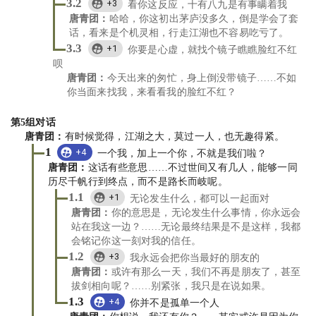
3.2
+3
看你这反应，十有八九是有事瞒着我
唐青团
：
哈哈，你这初出茅庐没多久，倒是学会了套
话，看来是个机灵相，行走江湖也不容易吃亏了。
3.3
+1
你要是心虚，就找个镜子瞧瞧脸红不红
呗
唐青团
：
今天出来的匆忙，身上倒没带镜子……不如
你当面来找我，来看看我的脸红不红？
第
5
组对话
唐青团
：
有时候觉得，江湖之大，莫过一人，也无趣得紧。
1
+4
一个我，加上一个你，不就是我们啦？
唐青团
：
这话有些意思……不过世间又有几人，能够一同
历尽千帆行到终点，而不是路长而岐呢。
1.1
+1
无论发生什么，都可以一起面对
唐青团
：
你的意思是，无论发生什么事情，你永远会
站在我这一边？……无论最终结果是不是这样，我都
会铭记你这一刻对我的信任。
1.2
+3
我永远会把你当最好的朋友的
唐青团
：
或许有那么一天，我们不再是朋友了，甚至
拔剑相向呢？……别紧张，我只是在说如果。
1.3
+4
你并不是孤单一个人