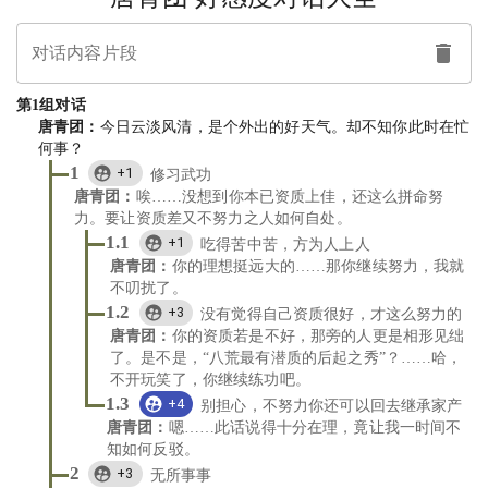
对话内容片段
第
1
组对话
唐青团
：
今日云淡风清，是个外出的好天气。却不知你此时在忙
何事？
1
+1
修习武功
唐青团
：
唉……没想到你本已资质上佳，还这么拼命努
力。要让资质差又不努力之人如何自处。
1.1
+1
吃得苦中苦，方为人上人
唐青团
：
你的理想挺远大的……那你继续努力，我就
不叨扰了。
1.2
+3
没有觉得自己资质很好，才这么努力的
唐青团
：
你的资质若是不好，那旁的人更是相形见绌
了。是不是，“八荒最有潜质的后起之秀”？……哈，
不开玩笑了，你继续练功吧。
1.3
+4
别担心，不努力你还可以回去继承家产
唐青团
：
嗯……此话说得十分在理，竟让我一时间不
知如何反驳。
2
+3
无所事事