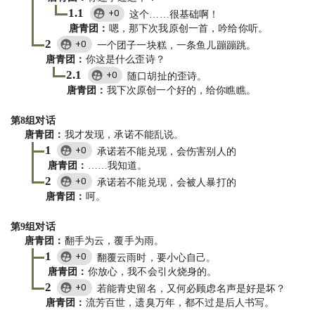
1.1
+0
这个……很基础啊！
唐青团
：
嗯，那下次我原创一首，吟给你听。
2
+0
一个团子一块糕，一条鱼儿蹦蹦跳。
唐青团
：
你这是什么歪诗？
2.1
+0
随口胡扯的歪诗。
唐青团
：
我下次原创一个好的，给你瞧瞧。
第
8
组对话
唐青团
：
我才发现，承诺不能乱说。
1
+0
承诺若不能兑现，会伤害别人的
唐青团
：
……我知道。
2
+0
承诺若不能兑现，会被人暴打的
唐青团
：
呵。
第
9
组对话
唐青团
：
翻手为云，覆手为雨。
1
+0
翻覆云雨时，要小心自己。
唐青团
：
你放心，我不会引火烧身的。
2
+0
若能青史留名，又何必顾虑名声是好是坏？
唐青团
：
流芳百世，遗臭万年，都不过是后人书写。